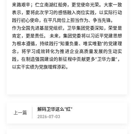
来路艰辛；伫立南湖红船旁，更觉使命光荣。大家一致
表示，要将此次学习的感悟融入岗位实践，以实际行动
践行初心使命，在平凡岗位上担当作为、争当先锋。
作为全国先进基层党组织，卫华集团党委深知，荣誉是
肯定，更是责任。 未来，集团党委将以习近平党建思想
为根本遵循，持续践行“知重负重、唯实唯勤”的党建理
念，将学习成效转化为推进企业高质量发展的生动实
践，在制造强国建设的新征程中贡献更多“卫华力量”，
以实干实绩为党旗增辉添彩。
解码卫华这么“红”
上一篇
2026-07-03