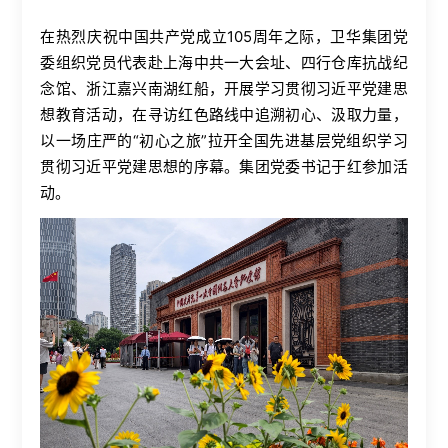
在热烈庆祝中国共产党成立105周年之际，卫华集团党
委组织党员代表赴上海中共一大会址、四行仓库抗战纪
念馆、浙江嘉兴南湖红船，开展学习贯彻习近平党建思
想教育活动，在寻访红色路线中追溯初心、汲取力量，
以一场庄严的“初心之旅”拉开全国先进基层党组织学习
贯彻习近平党建思想的序幕。集团党委书记于红参加活
动。