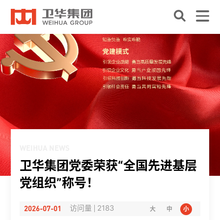
WEIHUA NEWS
卫华集团党委荣获“全国先进基层
党组织”称号！
2026-07-01
访问量
2183
大
中
小