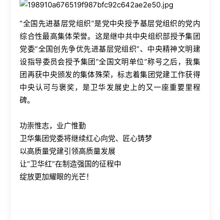
“全国先进基层党组织”是党中央授予基层党组织的党内
综合性最高集体荣誉。这是继中共中央组织部授予集团
党委“全国创先争优先进基层党组织”、中央精神文明建
设指导委员会授予集团“全国文明单位”称号之后，我集
团再获中央颁发的集体殊荣，标志着集团党建工作获得
中央认可与褒奖，是卫华发展史上的又一座重要里程
碑。
功崇惟志，业广惟勤
卫华集团党委将继续红心向党、匠心铸梦
以高质量党建引领高质量发展
让“卫华红”在制造强国的征程中
绽放更加耀眼的光芒！