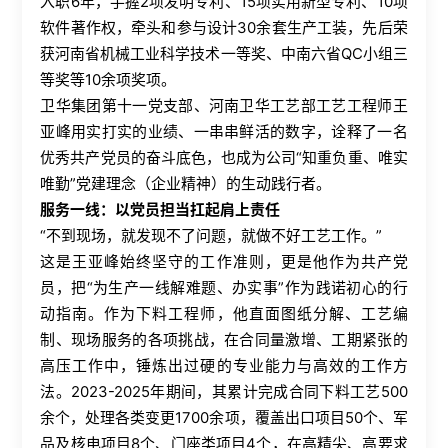
入职6年，手握2项发明专利、15项实用新型专利、10项
软件著作权，牵头和参与设计30余套生产工装，先后荣
获河南省机械工业科学技术一等奖、中南六省QC小组三
等奖等10余项奖项。
卫华集团第十一党支部、河南卫华工艺部工艺工程师王
亚峰用实打实的业绩、一串串鲜活的数字，诠释了一名
优秀共产党员的奋斗底色，也成为公司“知重负重、唯实
唯勤”党建理念（企业精神）的生动践行者。
服务一线：以党员担当扛起肩上责任
“不到现场，就发现不了问题，就做不好工艺工作。”
这是王亚峰始终坚守的工作准则，更是他作为共产党
员，把“为生产一线解难题、办实事”作为践诺初心的行
动指南。作为下料工程师，他直面图纸分解、工艺编
制、现场服务的各项挑战，在合同量激增、工期紧张的
高压工作中，锤炼出过硬的专业能力与高效的工作方
法。2023-2025年期间，其累计完成合同下料工艺500
余个，处理各类变更1700余项，覆盖出口项目50个、军
品及核电项目8个、门座类项目4个，在高精尖、高要求