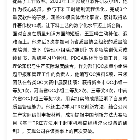
提高了工作效率。2023年工艺部成立软件研发小组，他
作为核心成员，参与下料工时编制流程优化，完成3个
重要软件的研发，涵盖20项具体优化事宜，累计取得软
件著作权10项，让下料工艺的数字化水平迈上新台阶。
面对自身在质量知识方面的短板，王亚峰主动补位、迎
难而上。他先后3次参加河南省质量协会组织的质量管
理培训，拿下《管理小组活动准则》等多项培训优秀成
绩证书，系统学习鱼骨图、PDCA循环等质量工具，将
理论知识与生产实际深度融合。作为部门QC质量小组课
题申报和管理工作的负责人，他编写QC资料5项，带领
团队在各类QC大赛中屡获佳绩：获得新乡市QC小组一
等奖1次，河南省QC小组二等奖2次、三等奖3次，中南
六省QC小组三等奖2次，用实打实的成绩证明了自身的
质量管理能力。他还主动学习TRIZ创新方法，结合公司
生产实际编制申报材料，成功提报中国创新方法大赛项
目《基于TRIZ方法用于起重机卷筒绳槽淬火设备的研
制》，实现公司在该赛事上的首次突破。