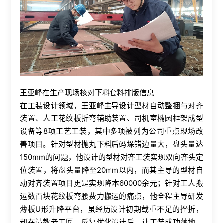
王亚峰在生产现场核对下料套料排版信息
在工装设计领域，王亚峰主导设计型材自动整捆与对齐
装置、人工花纹板折弯辅助装置、司机室椭圆框架成型
设备等8项工艺工装，其中多项被列为公司重点现场改
善项目。针对型材抛丸下料后码垛错边量大，盘头量达
150mm的问题，他设计的型材对齐工装实现双向齐头定
位装置，将盘头量降至20mm以内，而其主导的型材自
动对齐装置项目更是实现降本60000余元；针对工人搬
运数百块花纹板弯腰费力搬运的痛点，他全程主导研发
薄板U形升降平台，虽经历设计初期载重不足的挫折，
却在请教老工匠、反复优化设计后，让工装成功落地，