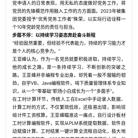
党申请人的日常表现，用无私的态度做好党务工作，将
党员的先锋模范作用融入工作的方方面面。2023年被集
团党委授予“优秀党务工作者”殊荣，以实际行动诠释一
个10年党龄党员的责任与担当。
步履不停：以持续学习姿态奔赴奋斗新程
“经验固然重要，但经验不代表能力，持续的学习能力才
是个人的核心竞争力。”
王亚峰认为，作为一名党员就要积极进取，持续学习，
他的成长之路，是一条持续学习、不断创新的突破之
路。王亚峰并非编程专业出身，却凭着一股不服输的韧
劲，自学VB、Java编程软件，啃下质量管理体系专业知
识，从一个“零基础”职场小白成长为一个“多面手”。
在工时计算环节，传统人工在Excel中手动录入数据、
计算工时的方式，不仅繁琐低效，还极易出错，影响班
组计件工资核算。王亚峰瞄准这一痛点，自行设计板材
工时计算编程软件，实现从PLM系统提取数据、软件自
动赋值计算、工时结果一键计算全流程自动化，极大地