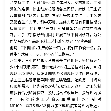
艺支持工作。面对门座吊部件体积大、结构复杂、工期
紧迫的难题，他主动对接现场各类问题，编制《门座式
起重机附件场内汇装试行方案》等技术文件，让工艺方
案贴合生产实际、科学落地，最终实现所有项目按期高
质量交付。他还主导完成门座吊臂架的三维放样图绘
制，并手把手指导部门同事开展三维下料图绘制，为公
司复杂结构产品的下料工艺标准化奠定了坚实基础。
他说：“下料岗是生产的第一道门，我们工作慢一点，后
续生产就会卡一步，容不得半点懈怠。”
六年里，王亚峰的脚步从未离开生产现场，坚持每天至
少1小时现场调研，累计完成292项工艺技术服务、10项
现场专项服务，从设计图纸优化到现场制作问题解决，
从工艺工装现场指导到辅助工装验证，始终第一时间响
应现场需求。他先后多次参与现场工艺巡查，对工艺制
度执行情况监督检查，及时提出整改建议、指导现场操
作，有效减少工艺偏差和质量问题；针对
ME100+100T5.5MA3机器房下料精度差等现场难题，