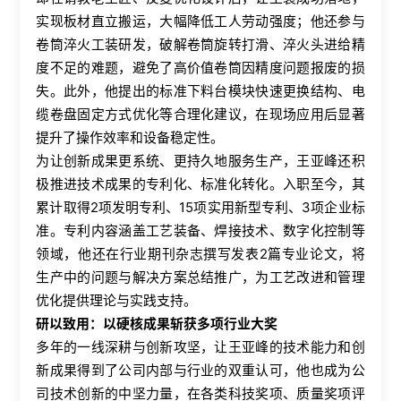
实现板材直立搬运，大幅降低工人劳动强度；他还参与
卷筒淬火工装研发，破解卷筒旋转打滑、淬火头进给精
度不足的难题，避免了高价值卷筒因精度问题报废的损
失。此外，他提出的标准下料台模块快速更换结构、电
缆卷盘固定方式优化等合理化建议，在现场应用后显著
提升了操作效率和设备稳定性。
为让创新成果更系统、更持久地服务生产，王亚峰还积
极推进技术成果的专利化、标准化转化。入职至今，其
累计取得2项发明专利、15项实用新型专利、3项企业标
准。专利内容涵盖工艺装备、焊接技术、数字化控制等
领域，他还在行业期刊杂志撰写发表2篇专业论文，将
生产中的问题与解决方案总结推广，为工艺改进和管理
优化提供理论与实践支持。
研以致用：以硬核成果斩获多项行业大奖
多年的一线深耕与创新攻坚，让王亚峰的技术能力和创
新成果得到了公司内部与行业的双重认可，他也成为公
司技术创新的中坚力量，在各类科技奖项、质量奖项评