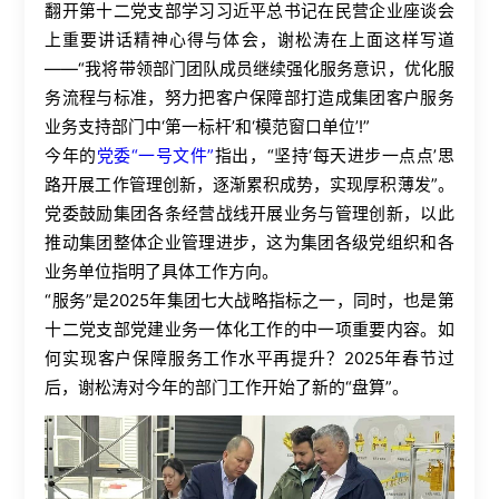
翻开第十二党支部学习习近平总书记在民营企业座谈会
上重要讲话精神心得与体会，谢松涛在上面这样写道
——“我将带领部门团队成员继续强化服务意识，优化服
务流程与标准，努力把客户保障部打造成集团客户服务
业务支持部门中‘第一标杆’和‘模范窗口单位’
!
”
今年的
党委
“一号文件”
指出，“坚持‘每天进步一点点’思
路开展工作管理创新，逐渐累积成势，实现厚积薄发”。
党委鼓励集团各条经营战线开展业务与管理创新，以此
推动集团整体企业管理进步，这为集团各级党组织和各
业务单位指明了具体工作方向。
“服务”是
2025
年集团七大战略指标之一，同时，也是第
十二党支部党建业务一体化工作的中一项重要内容。如
何实现客户保障服务工作水平再提升？
2025
年春节过
后，谢松涛对今年的部门工作开始了新的“盘算”。