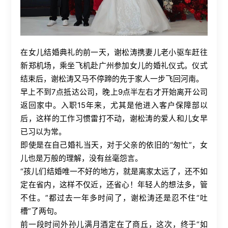
在女儿结婚典礼的前一天，谢松涛携妻儿老小驱车赶往
新郑机场，乘坐飞机赴广州参加女儿的婚礼仪式。仪式
结束后，谢松涛又马不停蹄的先于家人一步飞回河南。
早上不到
7
点抵达公司，晚上
9
点半左右才开始离开公司
返回家中。入职
15
年来，尤其是他进入客户保障部以
后，这样的工作习惯雷打不动，谢松涛的爱人和儿女早
已习以为常。
即使是在自己婚礼当天，对于父亲的依旧的“匆忙”，女
儿也是万般的理解，没有丝毫怨言。
“孩儿们结婚唯一不好的地方，就是离家太远了，还不如
定在省内，这样不仅近，还省心！年轻人的想法多，管
不住。”都过去一年多时间了，谢松涛还是忍不住“吐
槽”了两句。
前一段时间外孙儿满月酒定在了商丘，这次，终于“如