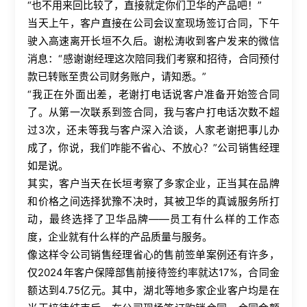
“也不用来回比较了，直接就定你们卫华的产品吧！”
当天上午，客户直接在公司会议室现场签订合同，下午
驶入高速离开长垣不久后。谢松涛收到客户发来的微信
消息：“感谢谢经理这次陪同我们考察和招待，合同预付
款已转账至贵公司财务账户，请知悉。”
“我正在外面出差，老谢打电话说客户准备开始签合同
了。从第一次联系到签合同，我与客户打电话次数不超
过
3
次，还未等我与客户深入洽谈，人家老谢把事儿办
成了，你说，我们咋能不省心、不放心？”公司销售经理
如是说。
其实，客户当天在长垣考察了多家企业，正当其在品牌
和价格之间选择犹豫不决时，其被卫华的真诚服务所打
动，最终选择了卫华品牌——员工有什么样的工作态
度，企业就有什么样的产品质量与服务。
像这样令公司销售经理省心的售前签单案例还有许多，
仅
2024
年客户保障部售前接待签约率就达
17%
，合同金
额达到
4.75
亿元。其中，湖北等地多家企业客户均是在