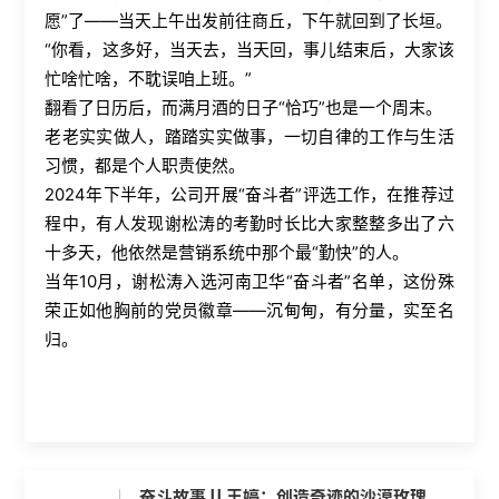
愿”了——当天上午出发前往商丘，下午就回到了长垣。
“你看，这多好，当天去，当天回，事儿结束后，大家该
忙啥忙啥，不耽误咱上班。”
翻看了日历后，而满月酒的日子“恰巧”也是一个周末。
老老实实做人，踏踏实实做事，一切自律的工作与生活
习惯，都是个人职责使然。
2024
年下半年，公司开展“奋斗者”评选工作，在推荐过
程中，有人发现谢松涛的考勤时长比大家整整多出了六
十多天，他依然是营销系统中那个最“勤快”的人。
当年
10
月，谢松涛入选河南卫华“奋斗者”名单，这份殊
荣正如他胸前的党员徽章——沉甸甸，有分量，实至名
归。
奋斗故事 || 王婷：创造奇迹的沙漠玫瑰