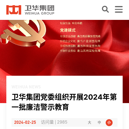
WEIHUA NEWS
卫华集团党委组织开展2024年第
一批廉洁警示教育
2024-02-25
访问量
2985
大
中
小