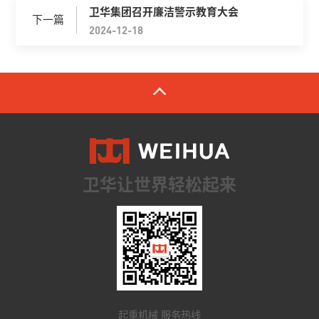
卫华集团召开廉洁警示教育大会
下一篇
2024-12-18
卫华让世界轻松起来
起重机械 服务热线