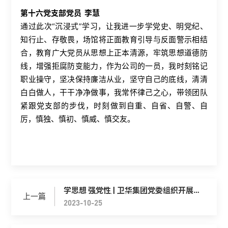
第十六党支部党员
李慧
通过此次“沉浸式”学习，让我进一步学党史、明党纪、
知行止、存敬畏，场馆将正面教育引导与反面警示相结
合，教育广大党员从思想上正本清源，牢筑思想道德防
线，增强拒腐防变能力，作为公司的一员，我时刻铭记
职业操守，坚决保持廉洁从业，坚守自己的底线，清清
白白做人，干干净净做事，我常怀律己之心，带领团队
紧跟党支部的步伐，时刻做到自重、自省、自警、自
厉，慎独、慎初、慎威、慎交友。
学思想 强党性 | 卫华集团党委组织开展
上一篇
2023年第二批廉洁警示教育活动
2023-10-25