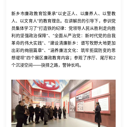
新乡市廉政教育馆秉承“以史正人、以廉养人、以警教
人、以文育人”的教育理念。在讲解员的引导下，参训党
员集体学习了“打造铁的纪律：党领导人民从胜利走向胜
利的坚强政治保障”、“全面从严治党：新时代党的自我
革命的伟大实践”、“建设清廉新乡：谱写牧野大地更加
出彩的绚丽篇章”、“涵养廉洁文化：筑牢拒腐防变的思
想堤坝”四个展区廉政教育内容；参观了序厅、尾厅和
2
个沉浸空间——抉择之路，警钟长鸣。