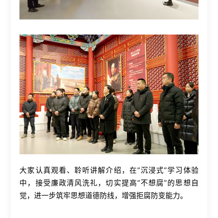
大家认真观看、聆听讲解介绍，在“沉浸式”学习体验
中，接受廉政清风洗礼，切实提高“不想腐”的思想自
觉，进一步筑牢思想道德防线，增强拒腐防变能力。