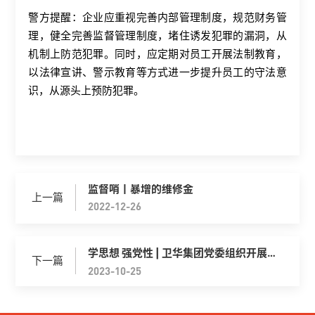
警方提醒：企业应重视完善内部管理制度，规范财务管
理，健全完善监督管理制度，堵住诱发犯罪的漏洞，从
机制上防范犯罪。同时，应定期对员工开展法制教育，
以法律宣讲、警示教育等方式进一步提升员工的守法意
识，从源头上预防犯罪。
监督哨丨暴增的维修金
上一篇
2022-12-26
学思想 强党性 | 卫华集团党委组织开展
下一篇
2023年第二批廉洁警示教育活动
2023-10-25