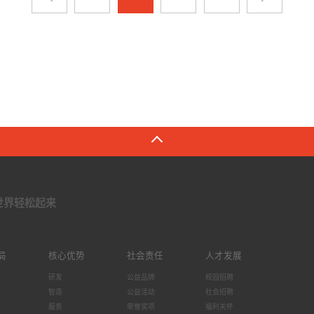
世界轻松起来
局
核心优势
社会责任
人才发展
研发
公益品牌
校园招聘
智造
公益活动
社会招聘
服务
荣誉奖项
福利关怀