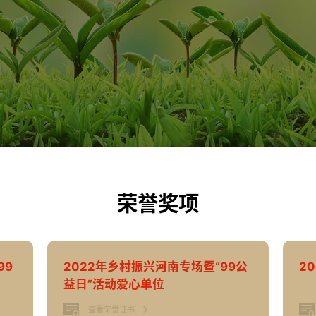
荣誉奖项
99
2022年乡村振兴河南专场暨“99公
2
益日”活动爱心单位
查看荣誉证书