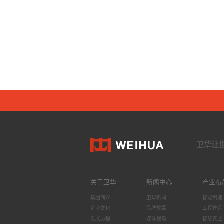
卫华让
关于卫华
新闻中心
产业布
集团简介
卫华新闻
智能制造
企业文化
品牌故事
工程建造
发展历程
媒体视角
智慧农业