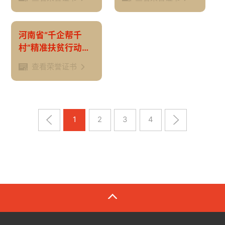
河南省“千企帮千
村”精准扶贫行动先
进集体
查看荣誉证书
1
2
3
4