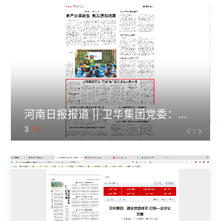
河南日报报道 || 卫华集团党委：
党建“融”出企业发展新天地
3
/
5