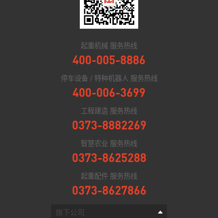
起重机械 服务热线
400-005-8886
停车设备 / 特种机器人 服务热线
400-006-3699
工程建造 服务热线
0373-8882269
智慧农业 服务热线
0373-8625288
起重配件 服务热线
0373-8627866
旗下公司