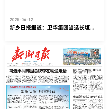
2025-06-12
新乡日报报道：卫华集团当选长垣市
新兴领域党务工作者协会会长单位