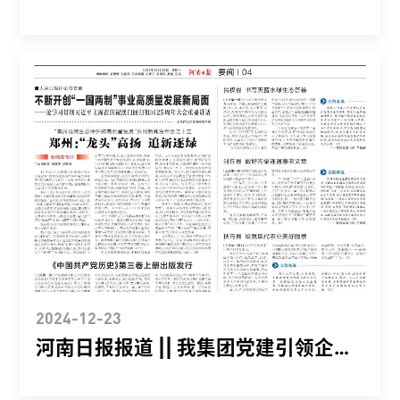
考志愿填报公益讲座
2024-12-23
河南日报报道 || 我集团党建引领企业
文化建设具体做法