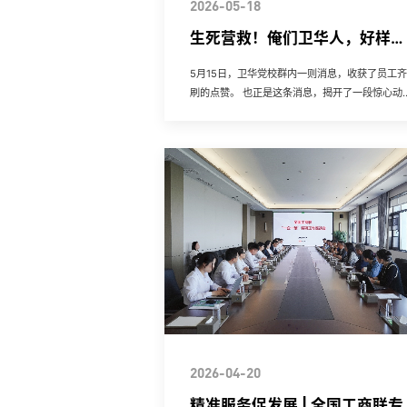
2026-05-18
生死营救！俺们卫华人，好样
的！
5月15日，卫华党校群内一则消息，收获了员工
刷的点赞。 也正是这条消息，揭开了一段惊心动
的感人
2026-04-20
精准服务促发展 | 全国工商联专