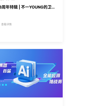
8周年特辑 | 不一YOUNG的卫华
青年！
查看详情