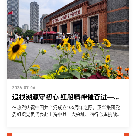
2026-07-06
追根溯源守初心 红船精神催奋进——
卫华集团党委组织开展学习贯彻习近
在热烈庆祝中国共产党成立105周年之际，卫华集团党
平党建思想教育活动
委组织党员代表赴上海中共一大会址、四行仓库抗战纪
念