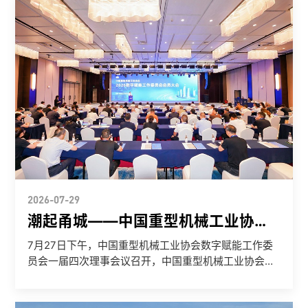
2026-07-29
潮起甬城——中国重型机械工业协会
数字赋能工作委员会2026年会员大会
7月27日下午，中国重型机械工业协会数字赋能工作委
在宁波召开
员会一届四次理事会议召开，中国重型机械工业协会副
会