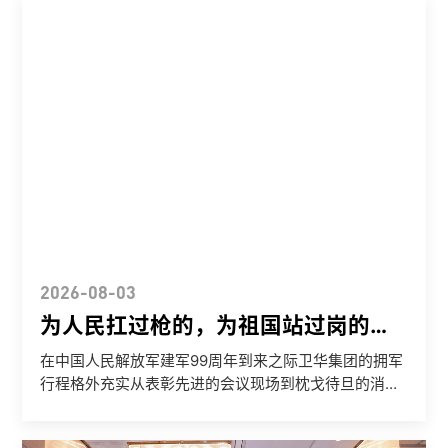
2026-08-03
为人民扛过枪的，为祖国站过岗的，
卫华都记得！
在中国人民解放军建军99周年到来之际卫华集团的拥军
行程格外充实从表彰先进的会议现场到枕戈待旦的消防
营