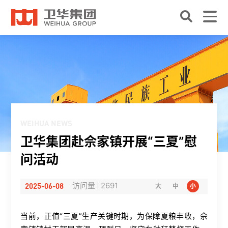
WEIHUA NEWS
卫华集团赴佘家镇开展“三夏”慰
问活动
2025-06-08
访问量
2691
大
中
小
当前，正值“三夏”生产关键时期，为保障夏粮丰收，佘