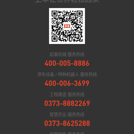
起重机械 服务热线
400-005-8886
停车设备 / 特种机器人 服务热线
400-006-3699
工程建造 服务热线
0373-8882269
智慧农业 服务热线
0373-8625288