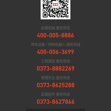
起重机械 服务热线
400-005-8886
停车设备 / 特种机器人 服务热线
400-006-3699
工程建造 服务热线
0373-8882269
智慧农业 服务热线
0373-8625288
起重配件 服务热线
0373-8627866