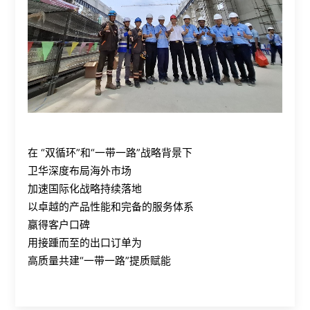
在 “双循环”和“一带一路”战略背景下
卫华深度布局海外市场
加速国际化战略持续落地
以卓越的产品性能和完备的服务体系
赢得客户口碑
用接踵而至的出口订单为
高质量共建“一带一路”提质赋能