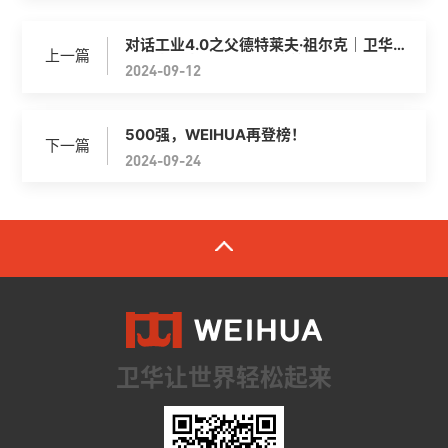
对话工业4.0之父德特莱夫·祖尔克｜卫华集
上一篇
团董事长李国强受邀出席第七届华夏谷全
2024-09-12
球社会企业家生态论坛
500强，WEIHUA再登榜！
下一篇
2024-09-24
卫华让世界轻松起来