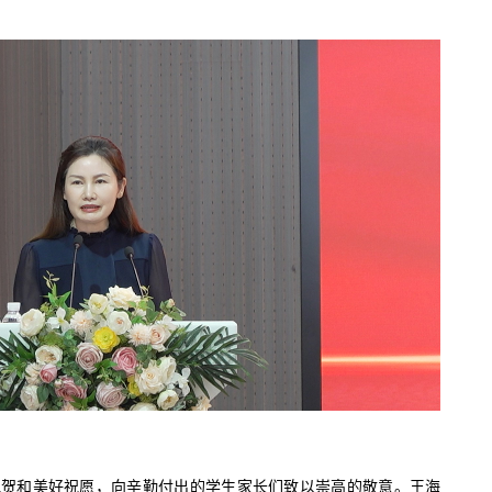
祝贺和美好祝愿，向辛勤付出的学生家长们致以崇高的敬意。王海