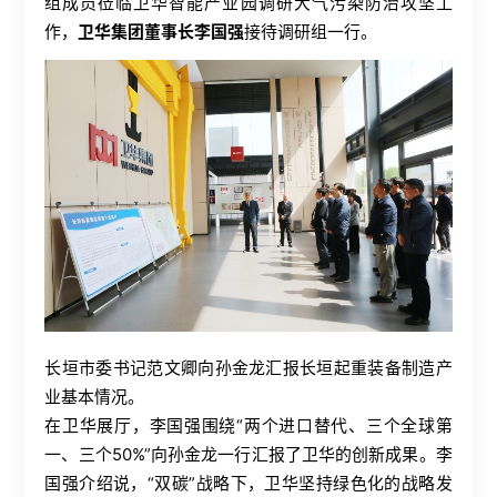
组成员莅临卫华智能产业园调研大气污染防治攻坚工
作，
卫华集团董事长李国强
接待调研组一行。
长垣市委书记范文卿向孙金龙汇报长垣起重装备制造产
业基本情况。
在卫华展厅，李国强围绕
“
两个进口替代、三个全球第
一、三个
50%”
向孙金龙一行汇报了卫华的创新成果。李
国强介绍说，
“
双碳
”
战略下，卫华坚持绿色化的战略发