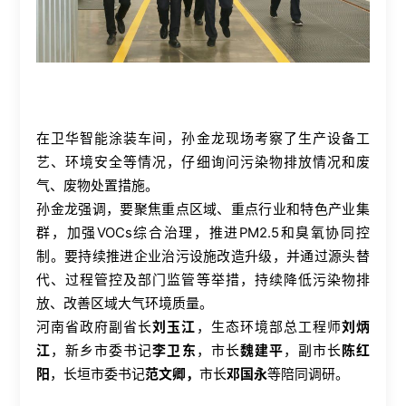
在卫华智能涂装车间，孙金龙现场考察了生产设备工
艺、环境安全等情况，仔细询问污染物排放情况和废
气、废物处置措施。
孙金龙强调，要聚焦重点区域、重点行业和特色产业集
群，加强
VOCs
综合治理，推进
PM2.5
和臭氧协同控
制。要持续推进企业治污设施改造升级，并通过源头替
代、过程管控及部门监管等举措，持续降低污染物排
放、改善区域大气环境质量。
河南省政府副省长
刘玉江
，生态环境部总工程师
刘炳
江
，新乡市委书记
李卫东
，市长
魏建平
，副市长
陈红
阳
，长垣市委书记
范文卿，
市长
邓国永
等陪同调研。