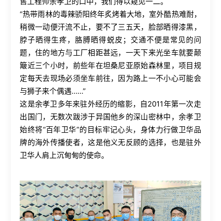
售工程师余孝卫的口中，我们得以窥见一二。
“热带雨林的毒辣骄阳终年炙烤着大地，室外酷热难耐，
稍微一动便汗流不止，要不了三五天，脸部晒得漆黑，
脖子晒得生疼，胳膊晒得蜕皮；交通不便是常见的问
题，住的地方与工厂相距甚远，一天下来光坐车就要颠
簸近三个小时，前些年在坦桑尼亚原始森林里，项目规
定每天去现场必须坐车前往，因为路上一不小心可能会
与狮子来个偶遇……”
这是余孝卫多年来驻外经历的缩影，自2011年第一次走
出国门，无数次跋涉于异国他乡的深山密林中，余孝卫
始终将“百年卫华”的目标牢记心头，身体力行做卫华品
牌的海外传播使者，这是他义无反顾的选择，也是驻外
卫华人肩上沉甸甸的使命。