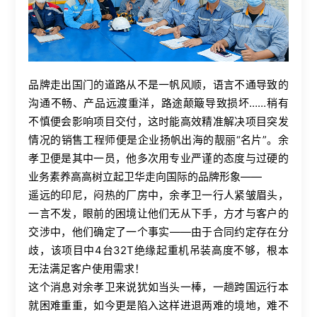
品牌走出国门的道路从不是一帆风顺，语言不通导致的
沟通不畅、产品远渡重洋，路途颠簸导致损坏……稍有
不慎便会影响项目交付，这时能高效精准解决项目突发
情况的销售工程师便是企业扬帆出海的靓丽“名片”。余
孝卫便是其中一员，他多次用专业严谨的态度与过硬的
业务素养高高树立起卫华走向国际的品牌形象——
遥远的印尼，闷热的厂房中，余孝卫一行人紧皱眉头，
一言不发，眼前的困境让他们无从下手，方才与客户的
交涉中，他们确定了一个事实­——由于合同约定存在分
歧，该项目中4台32T绝缘起重机吊装高度不够，根本
无法满足客户使用需求！
这个消息对余孝卫来说犹如当头一棒，一趟跨国远行本
就困难重重，如今更是陷入这样进退两难的境地，难不