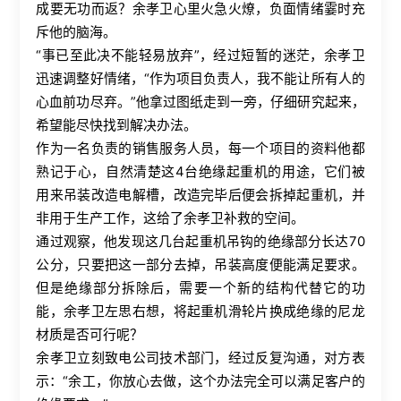
成要无功而返？余孝卫心里火急火燎，负面情绪霎时充
斥他的脑海。
“事已至此决不能轻易放弃”，经过短暂的迷茫，余孝卫
迅速调整好情绪，“作为项目负责人，我不能让所有人的
心血前功尽弃。”他拿过图纸走到一旁，仔细研究起来，
希望能尽快找到解决办法。
作为一名负责的销售服务人员，每一个项目的资料他都
熟记于心，自然清楚这4台绝缘起重机的用途，它们被
用来吊装改造电解槽，改造完毕后便会拆掉起重机，并
非用于生产工作，这给了余孝卫补救的空间。
通过观察，他发现这几台起重机吊钩的绝缘部分长达70
公分，只要把这一部分去掉，吊装高度便能满足要求。
但是绝缘部分拆除后，需要一个新的结构代替它的功
能，余孝卫左思右想，将起重机滑轮片换成绝缘的尼龙
材质是否可行呢？
余孝卫立刻致电公司技术部门，经过反复沟通，对方表
示：“余工，你放心去做，这个办法完全可以满足客户的