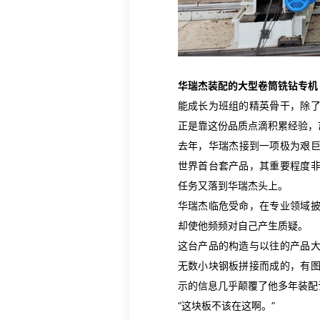
华瑞杰装配的大型卷筒铣钻专机
能成长为班组的精英骨干，除
正是靠这份品质点滴积累经验，
去年，华瑞杰接到一项极为艰
世界首台套产品，其重要程度
任务又落到华瑞杰头上。
华瑞杰临危受命，在专业领域
却使他频频对自己产生质疑。
这台产品的构造与以往的产品
无数小块钢板拼接而成的，有
示的信息几乎颠覆了他多年装配
“这块板不该在这啊。”