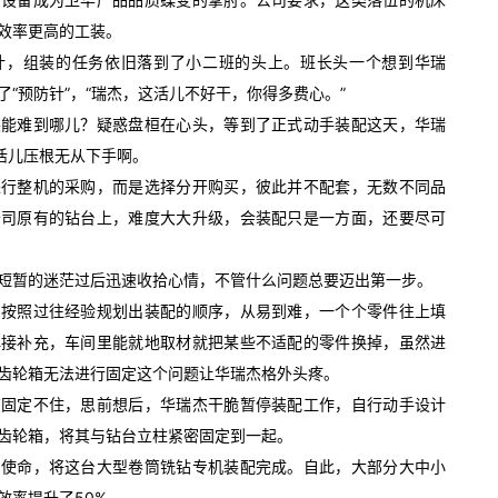
效率更高的工装。
计，组装的任务依旧落到了小二班的头上。班长头一个想到华瑞
“预防针”，“瑞杰，这活儿不好干，你得多费心。”
装能难到哪儿？疑惑盘桓在心头，等到了正式动手装配这天，华瑞
活儿压根无从下手啊。
进行整机的采购，而是选择分开购买，彼此并不配套，无数不同品
公司原有的钻台上，难度大大升级，会装配只是一方面，还要尽可
短暂的迷茫过后迅速收拾心情，不管什么问题总要迈出第一步。
，按照过往经验规划出装配的顺序，从易到难，一个个零件往上填
焊接补充，车间里能就地取材就把某些不适配的零件换掉，虽然进
齿轮箱无法进行固定这个问题让华瑞杰格外头疼。
在固定不住，思前想后，华瑞杰干脆暂停装配工作，自行动手设计
齿轮箱，将其与钻台立柱紧密固定到一起。
负使命，将这台大型卷筒铣钻专机装配完成。自此，大部分大中小
效率提升了50%。