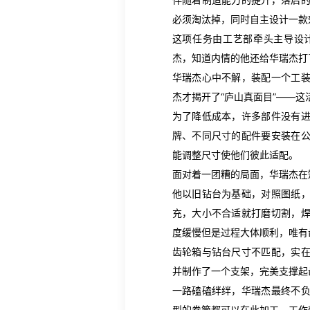
必须淘汰掉，同时自主设计一款
这项任务由工艺部牵头主导设
杰，知道内情的他还给华瑞杰打了
华瑞杰心中不解，装配一个工
杰才揭开了“庐山真面目”——这
为了降低成本，许多部件没有
牌、不同尺寸的配件要安装在
能调整尺寸使他们彼此适配。
面对着一团糟的局面，华瑞杰在
他以旧钻台为基础，对照图纸
充，大小不合适就打磨切割，
度缓慢但是过程大体顺利，唯有
齿轮箱与钻台尺寸不匹配，实
并制作了一个支架，完美支撑起
一路磕磕绊绊，华瑞杰最终不
型的卷筒都可以在此加工，工作