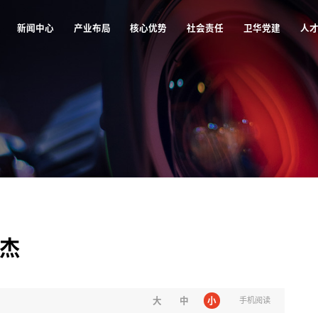
新闻中心
产业布局
核心优势
社会责任
卫华党建
人
新闻中心
产业布局
核心优势
社会责任
卫华党建
人
瑞杰
大
中
小
手机阅读