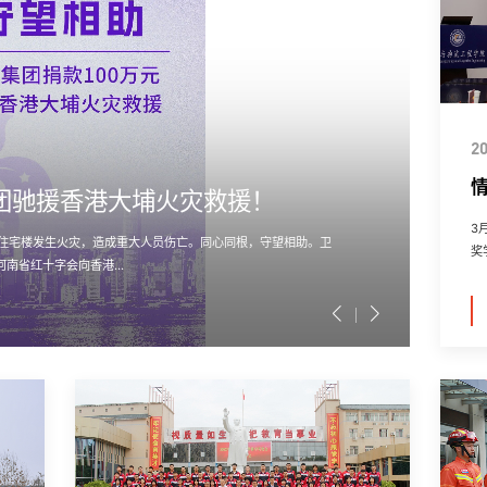
2
情
集团驰援香港大埔火灾救援！
3
栋住宅楼发生火灾，造成重大人员伤亡。同心同根，守望相助。卫
奖
南省红十字会向香港...
式