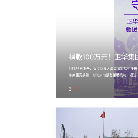
捐款100万元！卫华
11月26日下午，香港新界大埔屋邨宏福苑多
华集团党委第一时间启动紧急援助机制，通过河
3
/
3