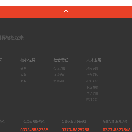
世界轻松起来
局
核心优势
社会责任
人才发展
研发
公益品牌
校园招聘
智造
公益活动
社会招聘
服务
荣誉奖项
福利关怀
职业发展
卫华学院
精彩活动
热线
工程建造 服务热线
智慧农业 服务热线
起重配件 服务热线
0373-8882269
0373-8625288
0373-8627866