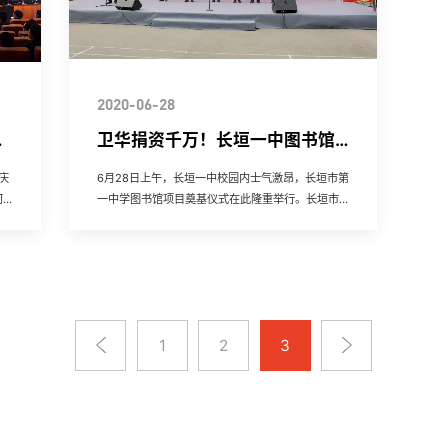
2020-06-28
卫华捐资千万！长垣一中图书馆
今日奠基！
庆
6月28日上午，长垣一中校园内士气激昂，长垣市第
河南
一中学图书馆项目奠基仪式在此隆重举行。长垣市委
局长
书记秦保建，市委常委、市委办公室主任闫磊，市委
常委、副市长刘文君，...
1
2
3