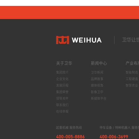
卫华让
关于卫华
新闻中心
产业布
集团简介
卫华新闻
智能制造
企业文化
品牌故事
工程建造
发展历程
媒体视角
智慧农业
集团荣誉
影像卫华
领导关怀
新媒体平台
联系我们
在线举报
起重机械 服务热线
停车设备 / 特种机器人 服务
400-005-8886
400-006-3699