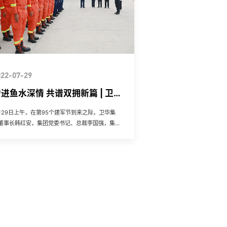
022-07-29
进鱼水深情 共谱双拥新篇 | 卫
华集团开展“八一”拥军慰问活动
月29日上午，在第95个建军节到来之际，卫华集
董事长韩红安，集团党委书记、总裁李国强，集团
委副书记、卫华股份副总裁马辉艳分别带队前往长
市消防救援大队、武...