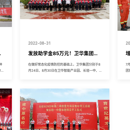
2022-08-31
2
活
发放助学金85万元！卫华集团
增
2022年金秋助学圆满举行！
种
在做好常态化疫情防控的基础上，卫华集团分别于8
7
分配
月24日、8月30日在卫华智能产业园、长垣一中、
团
的企
长垣十中举行2022年金秋助学金发放仪式，累计为
党
近300名长垣一中...
垣